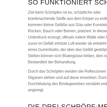
SO FUNKTIONIERT S
Ziel beim Schröpfen ist es, schädliche oder
krankmachende Stoffe aus dem Körper zu entf
kommen kleine Gefäße aus Glas oder Kunststof
Rücken, Bauch oder Beinen, platziert. In die
Unterdruck erzeugt, oftmals indem Watte oder 
zuvor im Gefäß erhitzte Luft wieder ab entste
eines Gummiballs, der über das Gefäß gestülp
Stellen können sich Blutergüsse bilden, dies 
Bestandteil der Behandlung.
Durch das Schröpfen werden die Reflexzonen a
Organen stehen und auf diese einwirken. Dur
Durchblutung des Bindegewebes verstärkt und
angeregt.
DIE DREI SCHRÖPF-