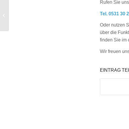
Rufen Sie uns
Für den Herbst und
Tel. 0531 30 
Winter das
Immunsystem stärken
Oder nutzen 
über die Funk
finden Sie im
Wir freuen un
EINTRAG TE